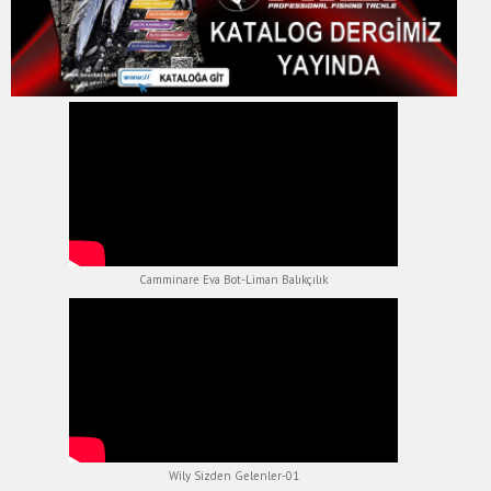
Camminare Eva Bot-Liman Balıkçılık
Wily Sizden Gelenler-01