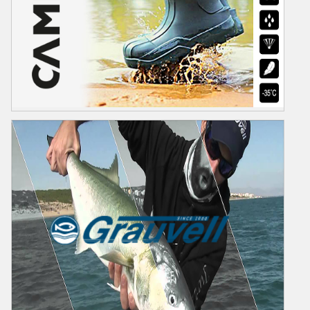
CAMMİNARE
Camminare Polonya Markası Olup Avrupa Patentine Sahip Bir
Üründür.Yüksek Eva Teknoloji ile üretilen Botlarımız -30,-50 ve -70
Derece Soğuğa Karşı Koruyan Modellerimiz Bulunmaktadır.En Çok
Tercih Nedeni Çok Hafif ,Sağlam ve Ergonomik Olmasıdır.Her Yaşa ve
Ortama Uygun Modellerimizi Sitemizden İnceleyebilirsiniz...
Ürünler
Video