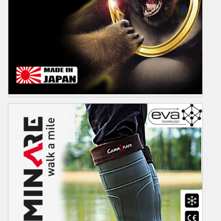
OWNER
Owner Bir Japon Markası Olup Dünya Çapında Üstün İğne Kalitesi ile
Bilinir. Doğada Bulunan tek Üçlü Kenar Kesme Özelliğine
Sahiptir.Yüksek Teknoloji ile Üretilen iğnerin Yanı sıra Sahteleri ve
olta aksesuarları da mevcutur. Sitemizden Owner ürünlerimizi
inceleyebilirsiniz...
Ürünler
Video