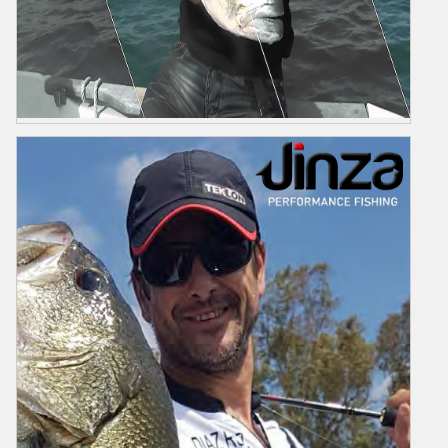
GRAUVELL
Grauvell Balıkçılar Şehri Bir İspanyol Markasıdır.Avrupa da Bir Çok
Ülkede Profesyonel Balıkçıların Tercih Ettiği Bir Markadır.Deniz ve
Göl Olta Balıkçılığında Aradığınız Kaliteyi ve Teknolojiyi
Bulabilirsiniz.Bir çok Ürün Konseptine Sahip Ürünleri Sitemizden
İnceleyin...
Ürünler
Video