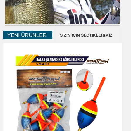
JINZA
YENI ÜRÜNLER
SIZIN İÇIN SEÇTIKLERIMIZ
Jinza Avrupa ve Türkiyede Tercih Edilen Bir İspanyol Markası Olup
Profesyonel Balıkçılık Ürünleri Konseptine Sahip Bir
Markamızdır.Deniz ve Göl Olta Balıkçıları İçin İhtiyacınız Olan Her
türlü Profesyonel Olta Makine, Kamış, Misina, İğne,Klips, Çanta ve
Aksesuar Gibi Kaliteli ve Güvenilir Ürünleri Bulabilirsiniz.Profesyonel
Balıkçılıkta Size Performans Kazandıracak Jinza Ürünlerimizi
Sitemizden İnceleyebilirsiniz...
Ürünler
Video