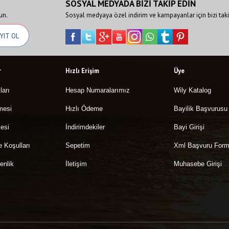
SOSYAL MEDYADA BİZİ TAKİP EDİN
un.
Sosyal medyaya özel indirim ve kampayanlar için bizi taki
r
Hızlı Erişim
Üye
ları
Hesap Numaralarımız
Wily Katalog
mesi
Hızlı Ödeme
Bayilik Başvurusu
esi
İndirimdekiler
Bayi Girişi
e Koşulları
Sepetim
Xml Başvuru For
enlik
İletişim
Muhasebe Girişi