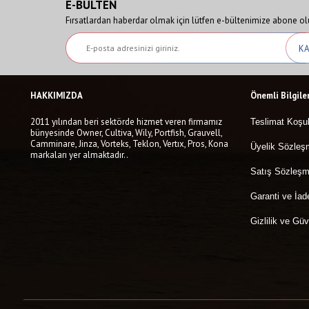
E-BÜLTEN
Fırsatlardan haberdar olmak için lütfen e-bültenimize abone ol
HAKKIMIZDA
Önemli Bilgile
2011 yılından beri sektörde hizmet veren firmamız
Teslimat Koşul
bünyesinde Owner, Cultiva, Wily, Portfish, Grauvell,
Camminare, Jinza, Vorteks, Teklon, Vertıx, Pros, Kona
Üyelik Sözleş
markaları yer almaktadır..
Satış Sözleşm
Garanti ve İad
Gizlilik ve Güv