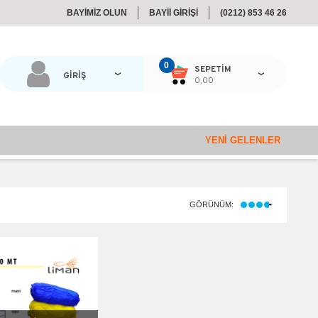
BAYİMİZ OLUN
BAYİİ GİRİŞİ
(0212) 853 46 26
0
SEPETIM
GİRİŞ
0,00
YENI GELENLER
GÖRÜNÜM: