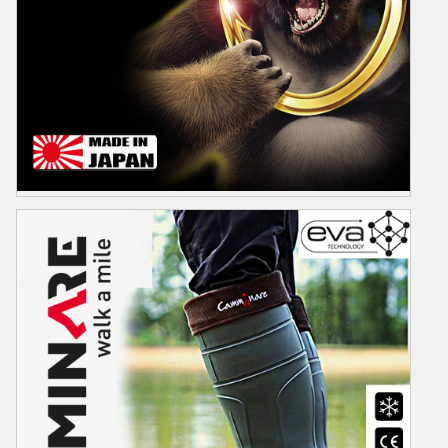
OWNER
Owner Bir Japon Markası Olup Dünya Çapında Üstün İğne Kalitesi ile
Bilinir. Doğada Bulunan tek Üçlü Kenar Kesme Özelliğine
Sahiptir.Yüksek Teknoloji ile Üretilen iğnerin Yanı sıra Sahteleri ve
olta aksesuarları da mevcutur. Sitemizden Owner ürünlerimizi
inceleyebilirsiniz...
Ürünler
Video