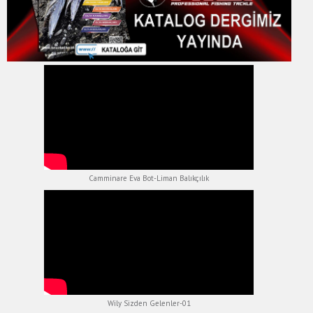
Camminare Eva Bot-Liman Balıkçılık
Wily Sizden Gelenler-01