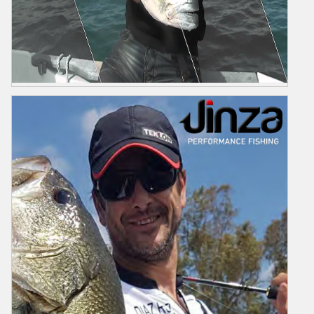
GRAUVELL
Grauvell Balıkçılar Şehri Bir İspanyol Markasıdır.Avrupa da Bir Çok
Ülkede Profesyonel Balıkçıların Tercih Ettiği Bir Markadır.Deniz ve
Göl Olta Balıkçılığında Aradığınız Kaliteyi ve Teknolojiyi
Bulabilirsiniz.Bir çok Ürün Konseptine Sahip Ürünleri Sitemizden
İnceleyin...
Ürünler
Video