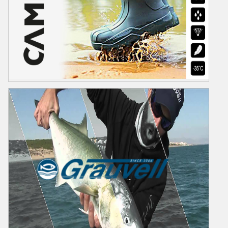
CAMMİNARE
Camminare Polonya Markası Olup Avrupa Patentine Sahip Bir
Üründür.Yüksek Eva Teknoloji ile üretilen Botlarımız -30,-50 ve -70
Derece Soğuğa Karşı Koruyan Modellerimiz Bulunmaktadır.En Çok
Tercih Nedeni Çok Hafif ,Sağlam ve Ergonomik Olmasıdır.Her Yaşa ve
Ortama Uygun Modellerimizi Sitemizden İnceleyebilirsiniz...
Ürünler
Video