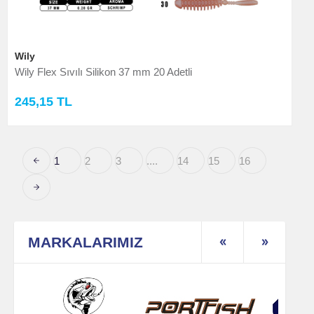
Wily
Wily Flex Sıvılı Silikon 37 mm 20 Adetli
245,15 TL
1
2
3
....
14
15
16
MARKALARIMIZ