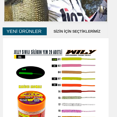
JINZA
YENI ÜRÜNLER
SIZIN İÇIN SEÇTIKLERIMIZ
Jinza Avrupa ve Türkiyede Tercih Edilen Bir İspanyol Markası Olup
Profesyonel Balıkçılık Ürünleri Konseptine Sahip Bir
Markamızdır.Deniz ve Göl Olta Balıkçıları İçin İhtiyacınız Olan Her
türlü Profesyonel Olta Makine, Kamış, Misina, İğne,Klips, Çanta ve
Aksesuar Gibi Kaliteli ve Güvenilir Ürünleri Bulabilirsiniz.Profesyonel
Balıkçılıkta Size Performans Kazandıracak Jinza Ürünlerimizi
Sitemizden İnceleyebilirsiniz...
Ürünler
Video