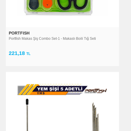
PORTFISH
Portfish Makas Şiş Combo Set-1 - Makaslı Boili Tığ Seti
221,18
TL