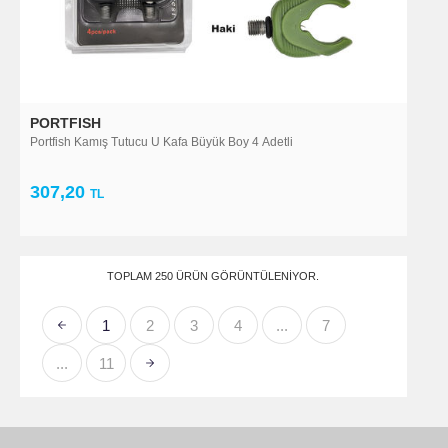
PORTFISH
Portfish Kamış Tutucu U Kafa Büyük Boy 4 Adetli
307,20
TL
TOPLAM 250 ÜRÜN GÖRÜNTÜLENIYOR.
1
2
3
4
...
7
...
11