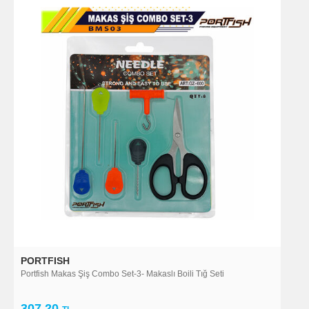
PORTFISH
Portfish Makas Şiş Combo Set-3- Makaslı Boili Tığ Seti
307,20