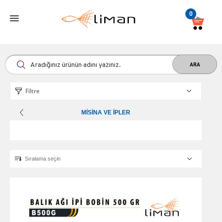
0
Filtre
MISINA VE İPLER
Sıralama seçin