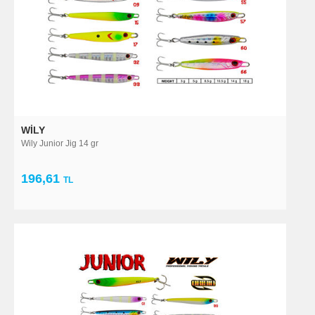
WILY
Wily Junior Jig 14 gr
196,61
TL