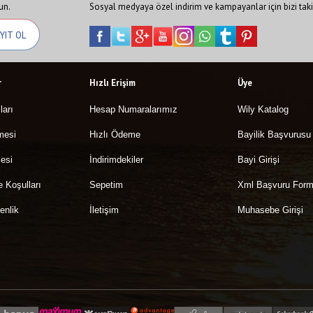
un.
Sosyal medyaya özel indirim ve kampayanlar için bizi taki
r
Hızlı Erişim
Üye
ları
Hesap Numaralarımız
Wily Katalog
mesi
Hızlı Ödeme
Bayilik Başvurusu
esi
İndirimdekiler
Bayi Girişi
e Koşulları
Sepetim
Xml Başvuru For
enlik
İletişim
Muhasebe Girişi