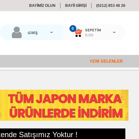
BAYİMİZ OLUN
BAYİİ GİRİŞİ
(0212) 853 46 26
0
SEPETIM
GİRİŞ
0,00
YENI GELENLER
ende Satışımız Yoktur !