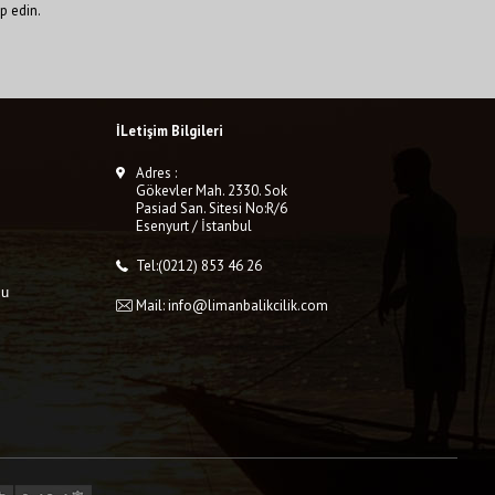
p edin.
İLetişim Bilgileri
Adres :
Gökevler Mah. 2330. Sok
Pasiad San. Sitesi No:R/6
Esenyurt / İstanbul
Tel:(0212) 853 46 26
mu
Mail: info@limanbalikcilik.com