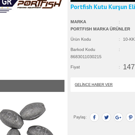
Portfish Kutu Kurşun El
MARKA
:
PORTFISH MARKA ÜRÜNLER
Ürün Kodu
:
10-KK
Barkod Kodu
:
8683011030215
147
Fiyat
:
GELINCE HABER VER
Paylaş: