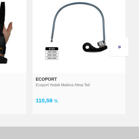
LIMAN
akina Atma Teli
Liman Silikon Boncuk Elips 100 ad
72,00
TL