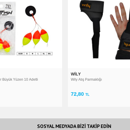
WILY
ECOPORT
Wily Atış Parmaklığı
Ecoport Yedek M
72,80
110,59
TL
TL
SOSYAL MEDYADA BİZİ TAKİP EDİN