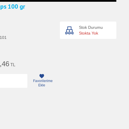
ips 100 gr
Stok Durumu
Stokta Yok
101
,46
TL
Favorilerime
Ekle