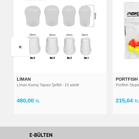
PORTFISH
 10 adetli
Portfish Stoper Büyük Yüzen 10 Adetli
215,04
TL
E-BÜLTEN