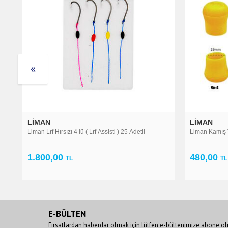
LIMAN
25 Adetli
Liman Kamış Tapası Sarı - 10 Adetli
480,00
TL
E-BÜLTEN
Fırsatlardan haberdar olmak için lütfen e-bültenimize abone ol