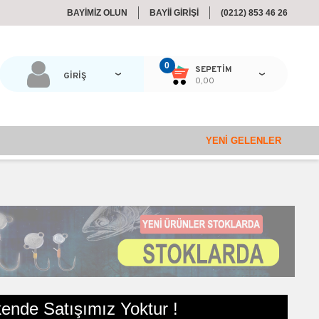
BAYİMİZ OLUN
BAYİİ GİRİŞİ
(0212) 853 46 26
0
SEPETIM
GİRİŞ
0,00
YENI GELENLER
ende Satışımız Yoktur !