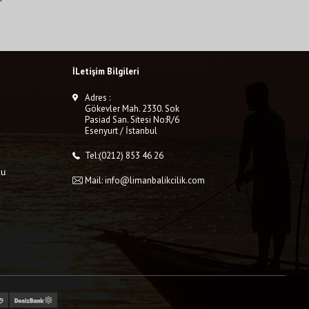
İLetişim Bilgileri
Adres :
Gökevler Mah. 2330. Sok
Pasiad San. Sitesi No:R/6
Esenyurt / İstanbul
Tel:(0212) 853 46 26
mu
Mail: info@limanbalikcilik.com