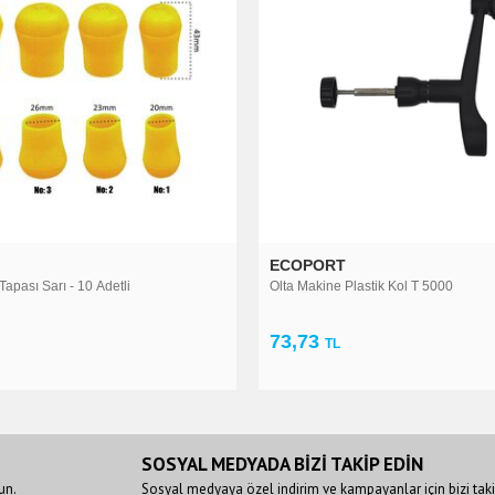
TÜ
ECOPORT
WILY
Olta Makine Plastik Kol T 5000
Wily Lrf Makina Çantası
73,73
119,60
TL
TL
SOSYAL MEDYADA BİZİ TAKİP EDİN
un.
Sosyal medyaya özel indirim ve kampayanlar için bizi taki