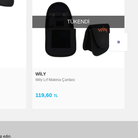
KENDI
TÜKENDI
WILY
Wily Neopren Spin Kamış Koruma ve Taşıma Kılı
138,00
TL
p edin.