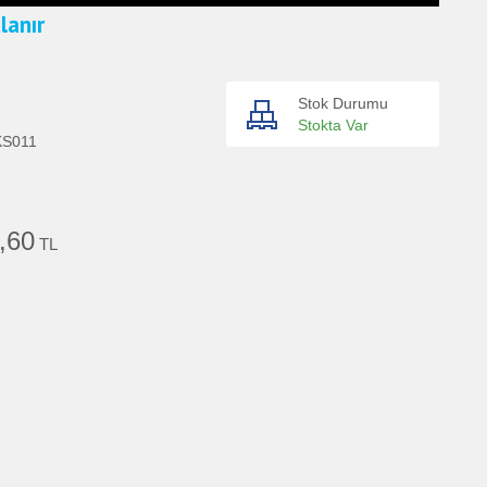
lanır
Stok Durumu
Stokta Var
KS011
,60
TL