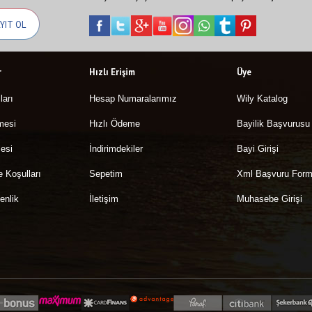
r
Hızlı Erişim
Üye
ları
Hesap Numaralarımız
Wily Katalog
mesi
Hızlı Ödeme
Bayilik Başvurusu
esi
İndirimdekiler
Bayi Girişi
e Koşulları
Sepetim
Xml Başvuru For
enlik
İletişim
Muhasebe Girişi