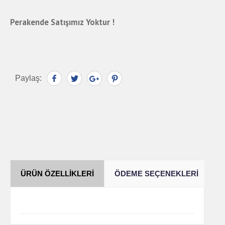
Perakende Satışımız Yoktur !
Paylaş:
ÜRÜN ÖZELLIKLERI
ÖDEME SEÇENEKLERI
Y