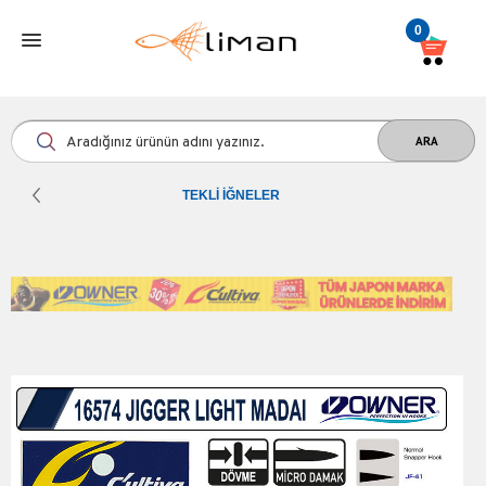
0
TEKLI İĞNELER