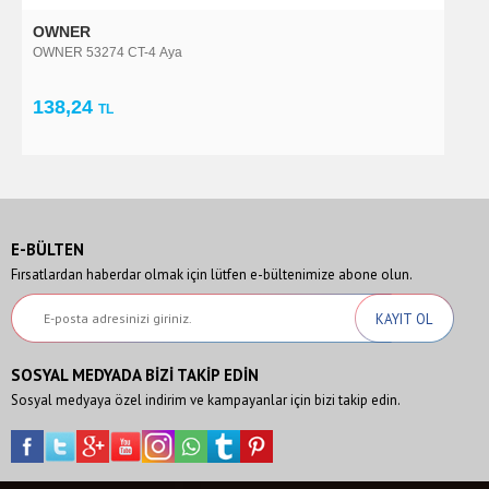
OWNER
O
OWNER 53274 CT-4 Aya
O
138,24
2
TL
E-BÜLTEN
Fırsatlardan haberdar olmak için lütfen e-bültenimize abone olun.
SOSYAL MEDYADA BİZİ TAKİP EDİN
Sosyal medyaya özel indirim ve kampayanlar için bizi takip edin.