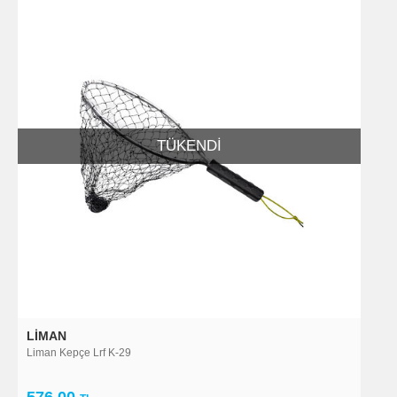
TÜKENDI
LIMAN
Liman Kepçe Lrf K-29
576,00