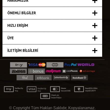
HAKKIMIZDA
ÖNEMLI BILGILER
HIZLI ERIŞIM
ÜYE
İLETIŞIM BILGILERI
© Copyright Tüm Hakları Saklıdır, Kopyalanamaz.