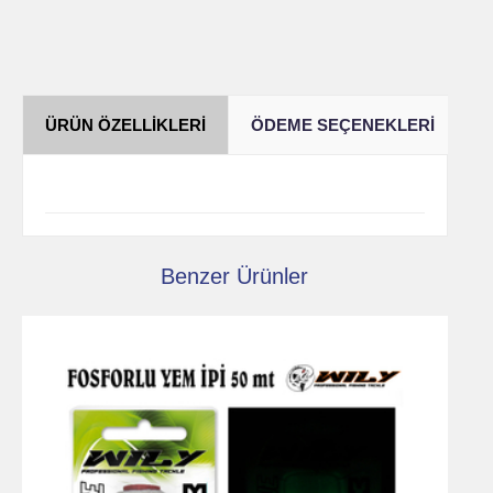
ÜRÜN ÖZELLIKLERI
ÖDEME SEÇENEKLERI
Y
Benzer Ürünler