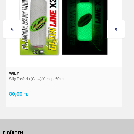
WILY
O
Wily Fosforlu (Glow) Yem İpi 50 mt
C
80,00
1
TL
E-BÜLTEN