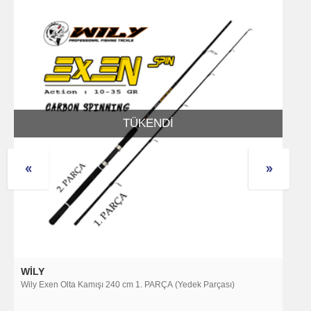
TÜKENDI
WILY
P
Wily Exen Olta Kamışı 240 cm 1. PARÇA (Yedek Parçası)
Po