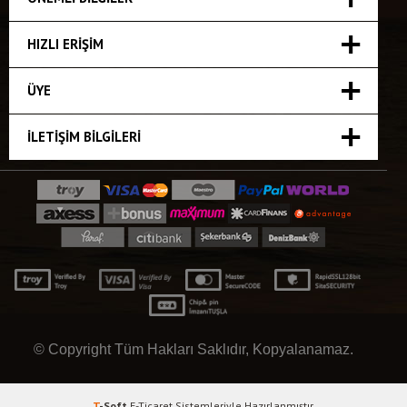
HIZLI ERIŞIM
ÜYE
İLETIŞIM BILGILERI
© Copyright Tüm Hakları Saklıdır, Kopyalanamaz.
T
-Soft
E-Ticaret
Sistemleriyle Hazırlanmıştır.