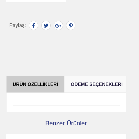
Paylaş:
ÜRÜN ÖZELLIKLERI
ÖDEME SEÇENEKLERI
Y
Benzer Ürünler