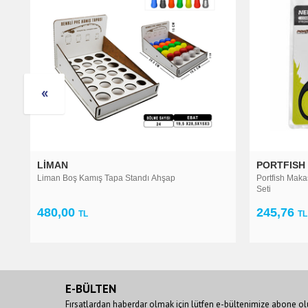
PORTFISH
PORTFIS
Portfish Makas Şiş Combo Set-2 - Makaslı Boili Tığ
Portfish Çel
Seti
245,76
76,80
TL
TL
E-BÜLTEN
Fırsatlardan haberdar olmak için lütfen e-bültenimize abone ol