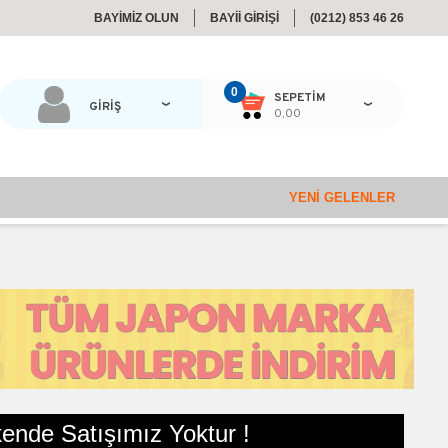
BAYİMİZ OLUN
BAYİİ GİRİŞİ
(0212) 853 46 26
0
SEPETIM
GİRİŞ
0,00
YENI GELENLER
ende Satışımız Yoktur !