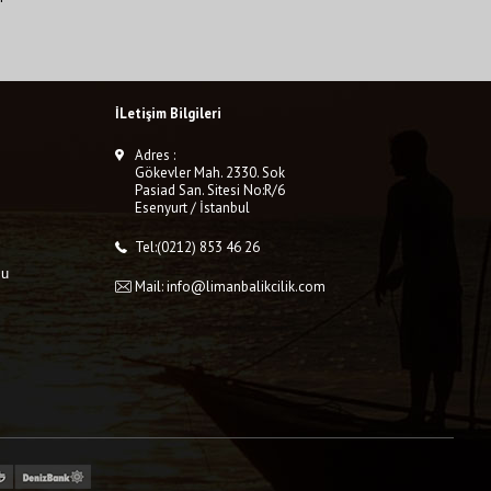
İLetişim Bilgileri
Adres :
Gökevler Mah. 2330. Sok
Pasiad San. Sitesi No:R/6
Esenyurt / İstanbul
Tel:(0212) 853 46 26
mu
Mail: info@limanbalikcilik.com