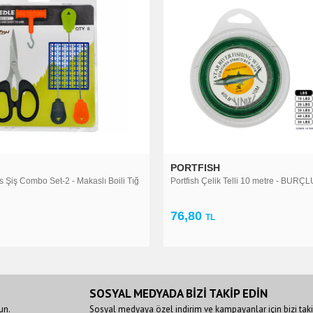
H
PORTFISH
ik Telli 10 metre - BURÇLU
Portfish Fosfor 6 x 50 mm Çiftli 50 Ade
1.536,00
TL
SOSYAL MEDYADA BİZİ TAKİP EDİN
un.
Sosyal medyaya özel indirim ve kampayanlar için bizi taki