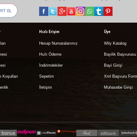
r
Hızlı Erişim
Üye
ları
Hesap Numaralarımız
Wily Katalog
mesi
Hızlı Ödeme
Bayilik Başvurusu
esi
İndirimdekiler
Bayi Girişi
e Koşulları
Sepetim
Xml Başvuru For
enlik
İletişim
Muhasebe Girişi