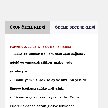
ÜRÜN ÖZELLIKLERI
ÖDEME SEÇENEKLERI
Y
Portfish 2322-15 Silicon Boilie Holder
2322-15 silikon boilie tutucu ,çok sağlam ,
güçlü ve yumuşak silikon malzemeden
yapılmıştır.
Boilie yeminizi çok kolay ve hızlı bir şekilde
iğneye bağlama sağlayabilirsiniz.
Sazanlar çok ürkek hayvanlardır...Yemleri
emerek avlanan sazan
,Boiliye ürkmeden