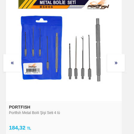
PORTFISH
P
Portfish Metal Boili Şişi Seti 4 lü
Po
184,32
1
TL