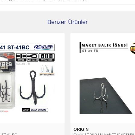
Benzer Ürünler
CULTIVA
 3 LÜ MAKET İĞNESİ 50 Adetli
Cultiva 11661 Top Double İkili İğne