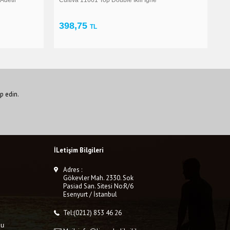
294,30
4
TL
p edin.
İLetişim Bilgileri
Adres :
Gökevler Mah. 2330. Sok
Pasiad San. Sitesi No:R/6
Esenyurt / İstanbul
Tel:(0212) 853 46 26
mu