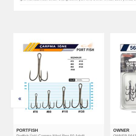
OWNER
ORIGIN
OWNER 5641 ST-41 BC
Origin ST-36