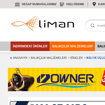
HESAP NUMARALARIMIZ
HIZLI ÖDEME
KAR
İNDIRIMDEKI ÜRÜNLER
BALIKÇILIK MALZEMELERI
BALI
ANASAYFA
BALIKÇILIK MALZEMELERI
İĞNELER
İKILI VE ÜÇL