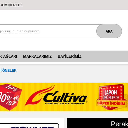
GOM NEREDE
K AĞLARI
MARKALARIMIZ
BAYILERIMIZ
Ü İĞNELER
Perak