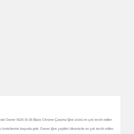
çerisinde Owner 5626 St-26 Black Chrome Çarpma İğne ürünü en çok tercih edilen
i üreticilerinin başında gelir. Owner iğne çeşitleri ülkemizde en çok tercih edilen