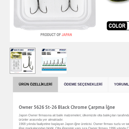
ÜRÜN ÖZELLIKLERI
ÖDEME SEÇENEKLERI
YORUMLA
Owner 5626 St-26 Black Chrome Çarpma İğne
Japon Owner firmasına ait balık malzemeleri; ülkemizde olta balıkçıları tarafın
ürünler arasında yer almaktadır.
1968 yılında faaliyetine başlayan Japon iğne üreticisi. Owner firması tuzlu ve tatl
iğne markalarından biridir. Olta iğnesinin yanı sıra Owner firması 1996 yılında C’