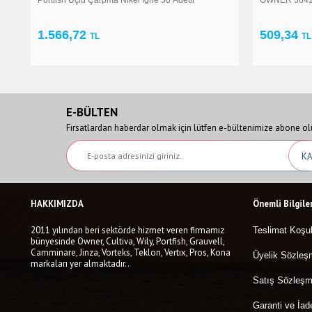
509,34
1.382,40
TL
E-BÜLTEN
Fırsatlardan haberdar olmak için lütfen e-bültenimize abone ol
HAKKIMIZDA
Önemli Bilgile
2011 yılından beri sektörde hizmet veren firmamız
Teslimat Koşul
bünyesinde Owner, Cultiva, Wily, Portfish, Grauvell,
Camminare, Jinza, Vorteks, Teklon, Vertıx, Pros, Kona
Üyelik Sözleş
markaları yer almaktadır..
Satış Sözleşm
Garanti ve İad