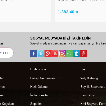
398,75
TL
TL
SOSYAL MEDYADA BİZİ TAKİP EDİN
un.
Sosyal medyaya özel indirim ve kampayanlar için bizi taki
r
Hızlı Erişim
Üye
ları
Hesap Numaralarımız
Wily Katalog
mesi
Hızlı Ödeme
Bayilik Başvurusu
esi
İndirimdekiler
Bayi Girişi
e Koşulları
Sepetim
Xml Başvuru For