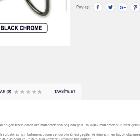
Paylaş:
R (0)
TAVSIYE ET
dan en çok tercih edilen olta malzemelerinin başında gelir. Balıkçılık malzemeleri ürünleri i
ı su balık avı için kullanıma uygun zengin olta iğnesi çeşitleri ile dünyanın en büyük olta iğnes
ultiva jig head ve C’ultiva suni yemlerin üretimine başlamıştır.