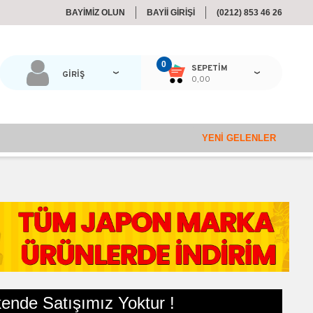
BAYİMİZ OLUN
BAYİİ GİRİŞİ
(0212) 853 46 26
0
SEPETIM
GİRİŞ
0,00
YENI GELENLER
ende Satışımız Yoktur !