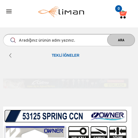
0
TEKLI İĞNELER