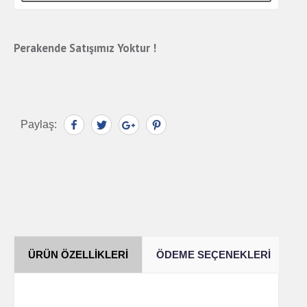
Perakende Satışımız Yoktur !
Paylaş:
ÜRÜN ÖZELLIKLERI
ÖDEME SEÇENEKLERI
Y