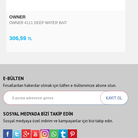
OWNER
O
OWNER 4111 DEEP WATER BAIT
O
306,59
1
TL
E-BÜLTEN
Fırsatlardan haberdar olmak için lütfen e-bültenimize abone olun.
SOSYAL MEDYADA BİZİ TAKİP EDİN
Sosyal medyaya özel indirim ve kampayanlar için bizi takip edin.