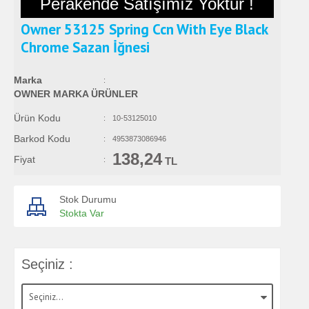
Perakende Satışımız Yoktur !
Owner 53125 Spring Ccn With Eye Black
Chrome Sazan İğnesi
Marka
:
OWNER MARKA ÜRÜNLER
Ürün Kodu
:
10-53125010
Barkod Kodu
:
4953873086946
138,24
Fiyat
:
TL
Stok Durumu
Stokta Var
Seçiniz :