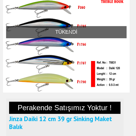
TÜKENDI
Perakende Satışımız Yoktur !
Jinza Daiki 12 cm 39 gr Sinking Maket
Balık