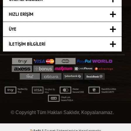
HIZLI ERIŞIM
ÜYE
İLETIŞIM BILGILERI
© Copyright Tüm Hakları Saklıdır, Kopyalanamaz.
T
-Soft
E-Ticaret
Sistemleriyle Hazırlanmıştır.