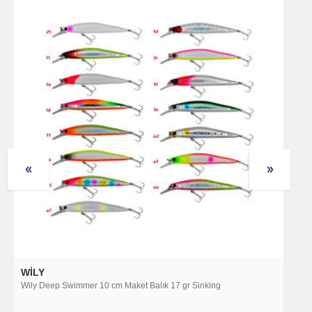
WILY
P
Wily Deep Swimmer 10 cm Maket Balık 17 gr Sinking
P