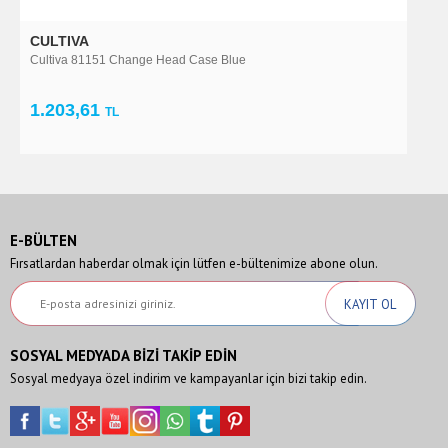
CULTIVA
W
Cultiva 81151 Change Head Case Blue
L
1.203,61
1
TL
E-BÜLTEN
Fırsatlardan haberdar olmak için lütfen e-bültenimize abone olun.
SOSYAL MEDYADA BİZİ TAKİP EDİN
Sosyal medyaya özel indirim ve kampayanlar için bizi takip edin.