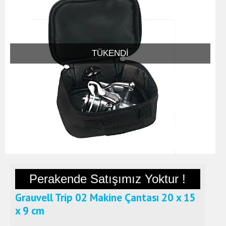
TÜKENDI
Perakende Satışımız Yoktur !
Grauvell Trip 02 Makine Çantası 20 x 15
x 9 cm