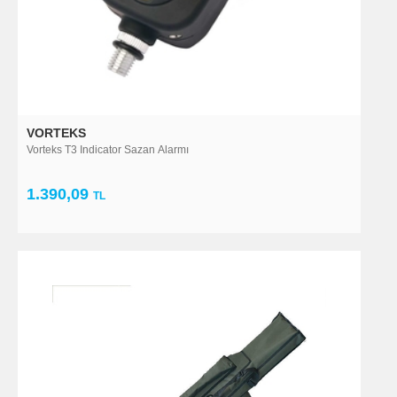
avlamak istiyorsak elimizde ne iyi jig takımı olsa da hiç balık
avlayamadan eve döneriz. Bu nedenle balık avına
başlamadan önce avlanacağımız meraya ve balık avı
tekniğine en uygun olta takımlarını tercih etmemiz gerekir.
VORTEKS
Vorteks T3 Indicator Sazan Alarmı
1.390,09
TL