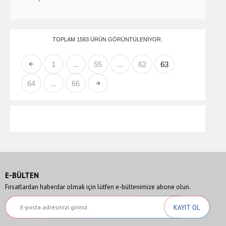
TOPLAM 1583 ÜRÜN GÖRÜNTÜLENIYOR.
1
...
55
...
62
63
64
...
66
E-BÜLTEN
Fırsatlardan haberdar olmak için lütfen e-bültenimize abone olun.