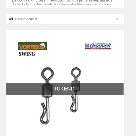
pek çok farklı bileşen mevcuttur. Bu bileşenlerin hepsini göz
önünde bulundurularak yapılan seçim bize en uygun oltayı
belirlememize yardımcı olur.
Sıralama seçin
Olta Ekipmanları
Olta ekipmanlarını kısaca olta iğnesi ve misina olarak
adlandırabiliriz. Olta iğneleri ve misinalar kendi aralarında
farklı türlere ayrılır. Olta iğnesi çeşitlerini tekli iğne, üçlü iğne
ve zoka olarak farklı guruplara ayırabiliriz. Olta misinalarını ise
çelik tel, fly misina, monofilament misina, flourocarbon
misina ve örgü misina olarak sıralayabiliriz.
Olta Takımı
Olta takımı
olta kamışı ve olta makinesinin
TÜKENDI
kombinasyonundan oluşan, olta düzeneğinin yardımcı
ekipmanlarıdır. Olta takımını oluşturan olta makinası ve olta
kamışları farklı tekniklerde kullanılmak üzere kendi aralarında
guruplara ayrılır.
Olta makineleri çeşitlerini spin makine, surf makine, lrf
makinesi, jig makinası, çıkrık makina ve fly makine olarak
sayabiliriz. Spin makineler at çek avı dediğimiz kıyıdan sahte
temler ile yapılan avlarda, surf makineler ise kıyıdan uzağa
atış yapılan surf casting tekniği ile kullanılır. Jig ve çıkrık