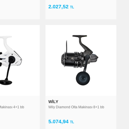
2.027,52
TL
vrit avlamak istiyorsak elimizde ne iyi jig takımı olsa da hiç balık
en uygun olta takımlarını tercih etmemiz gerekir.
WILY
Makinası 4+1 bb
Wily Diamond Olta Makinası 8+1 bb
5.074,94
TL