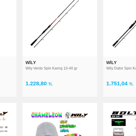
WILY
WILY
Wily Vento Spin Kamış 10-40 gr
Wily Dator Spin K
1.228,80
1.751,04
TL
TL