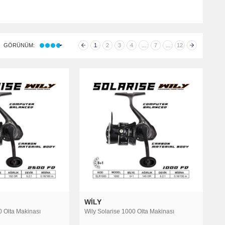
rklı türlere ayrılır. Olta iğnesi çeşitlerini tekli iğne, üçlü iğne ve zoka
misina ve örgü misina olarak sıralayabiliriz.
GÖRÜNÜM:
1
2
3
4
...
7
...
12
 Olta takımını oluşturan olta makinası ve olta kamışları farklı
 sayabiliriz. Spin makineler at çek avı dediğimiz kıyıdan sahte temler
akinalar ise tekneden balık avlamak için kullanılır.
 kamış türü vardır. Bunlar teleskopik olta kamışları ve parçalı olta
ş çeşitleri vardır. Spin kamışlar ve surf kamışlar kıyıdan, jig ve çıkrık
ında kullanılan malzemelerin kaliteleri arttıkça
olta fiyatları
da artar.
amatör olta balıkçılarının fiyat olarak daha uygun olta takımları ile bu
WILY
0 Olta Makinası
Wily Solarise 1000 Olta Makinası