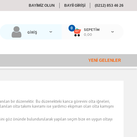
BAYİMİZ OLUN
BAYİİ GİRİŞİ
(0212) 853 46 26
0
SEPETIM
GİRİŞ
0,00
YENI GELENLER
ılan bir düzenektir. Bu düzenekteki kanca görevini olta iğneleri,
llanılan
olta takımı
kavramı ise yardımcı ekipman olan olta kamışını
sini göz önünde bulundurularak yapılan seçim bize en uygun oltayı