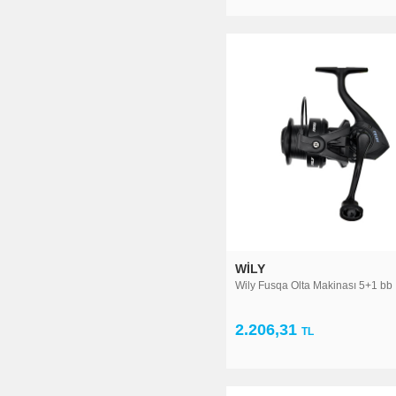
WILY
Wily Fusqa Olta Makinası 5+1 bb
2.206,31
TL