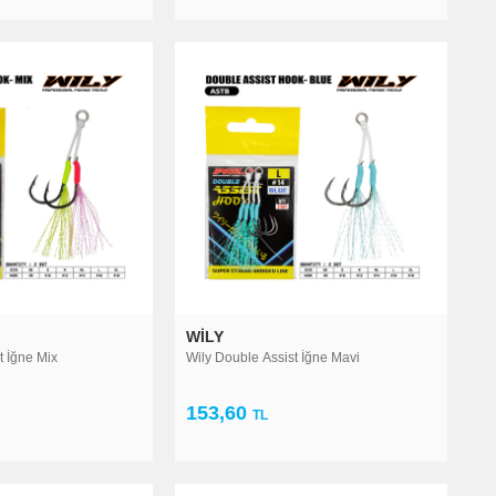
WILY
t İğne Mix
Wily Double Assist İğne Mavi
153,60
TL