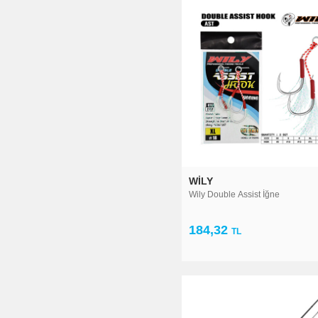
WILY
Wily Double Assist İğne
184,32
TL