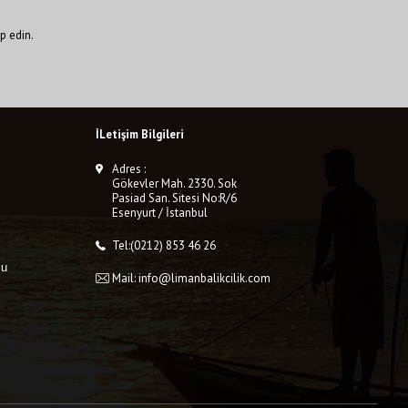
p edin.
İLetişim Bilgileri
Adres :
Gökevler Mah. 2330. Sok
Pasiad San. Sitesi No:R/6
Esenyurt / İstanbul
Tel:(0212) 853 46 26
mu
Mail: info@limanbalikcilik.com