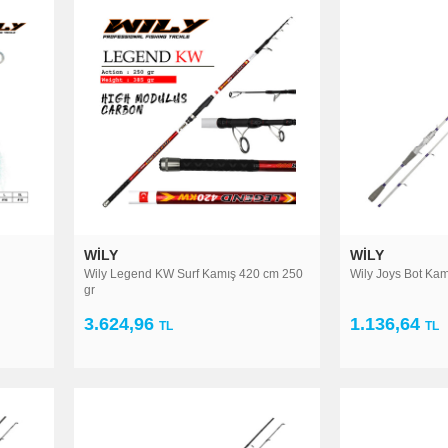
WILY
WILY
Wily Legend KW Surf Kamış 420 cm 250
Wily Joys Bot Kam
gr
3.624,96
1.136,64
TL
TL