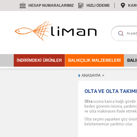
HESAP NUMARALARIMIZ
HIZLI ÖDEME
KAR
İNDIRIMDEKI ÜRÜNLER
BALIKÇILIK MALZEMELERI
BALI
ANASAYFA
OLTA VE OLTA TAKIM
Olta
ucuna kanca bağlı gövde v
beden görevini misina, yardımc
ve olta makinasını ifade etmek 
Olta seçimi yaparken göz önünd
belirlememize yardımcı olur.