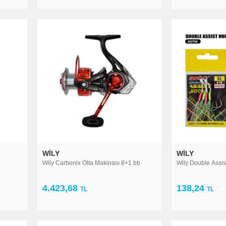
WILY
WILY
Wily Carbonix Olta Makinası 8+1 bb
Wily Double Assis
4.423,68
138,24
TL
TL