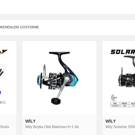
nesi ve misina olarak adlandırabiliriz. Olta iğneleri ve misinalar kendi aralarında fa
iriz. Olta misinalarını ise çelik tel, fly misina, monofilament misina, flourocarbon 
ÜKENENLERİ GÖSTERME
a makinesinin kombinasyonundan oluşan, olta düzeneğinin yardımcı ekipmanlarıdır.
endi aralarında guruplara ayrılır.
 makine, surf makine, lrf makinesi, jig makinası, çıkrık makina ve fly makine olarak
er ise kıyıdan uzağa atış yapılan surf casting tekniği ile kullanılır. Jig ve çıkrık m
 tekniklerinde kullanılmak için farklı özelliklerde tasarlanır. Temel olarak iki faklı
n kamış, surf kamış, tekne kamışları ve fly kamış olarakta farklı tekniklere özgü kamı
r.
el unsurlar olta malzemelerinde kullanılan malzemelerin kalitesidir. Olta takımlar
iğer husus ise olta malzemelerinin markalarıdır. Olta ile balık avına yeni başlayan 
a iyi bir seçim olur.
WILY
WILY
 Sosis
Wily Boyka Olta Makinası 6+1 bb
Wily Solarise 250