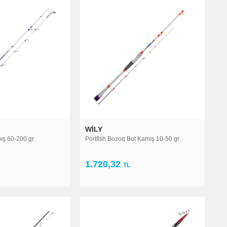
WILY
ış 60-200 gr
Portfish Bozoq Bot Kamış 10-50 gr
1.720,32
TL