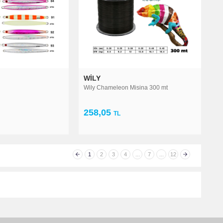
WILY
Wily Chameleon Misina 300 mt
258,05
TL
1
2
3
4
...
7
...
12