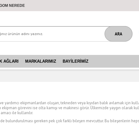
GOM NEREDE
K AĞLARI
MARKALARIMIZ
BAYILERIMIZ
I
e yardımcı ekipmanlardan oluşan, tekneden veya kıyıdan balık avlamak için kullan
ı ekipman görevini ise olta kamışı ve makinesi görür. Ülkemizde yaygın olarak ku
amacı ile kullanılır.
e bulundurulması gereken pek çok farklı bileşen mevcuttur. Bu bileşenlerin hep