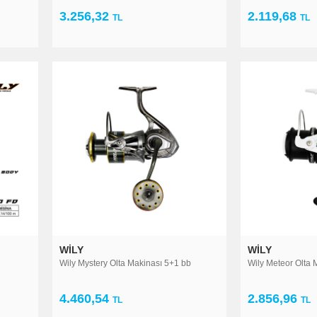
3.256,32
2.119,68
TL
TL
vcılık ve avlamak istediğimiz balığa en uygun olan olta takımıdır. Eğer kıyıdan ista
denle balık avına başlamadan önce avlanacağımız meraya ve balık avı tekniğine 
WILY
WILY
Wily Mystery Olta Makinası 5+1 bb
Wily Meteor Olta 
4.460,54
2.856,96
TL
TL