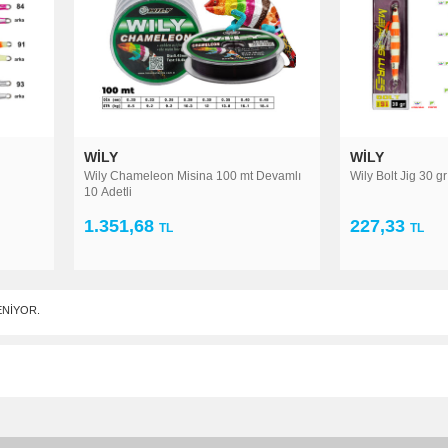
WILY
WILY
Wily Chameleon Misina 100 mt Devamlı
Wily Bolt Jig 30 gr
10 Adetli
1.351,68
227,33
TL
TL
NIYOR.