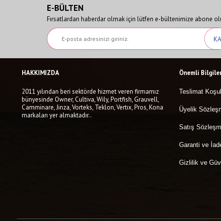
E-BÜLTEN
Fırsatlardan haberdar olmak için lütfen e-bültenimize abone ol
HAKKIMIZDA
Önemli Bilgile
2011 yılından beri sektörde hizmet veren firmamız
Teslimat Koşul
bünyesinde Owner, Cultiva, Wily, Portfish, Grauvell,
Camminare, Jinza, Vorteks, Teklon, Vertıx, Pros, Kona
Üyelik Sözleş
markaları yer almaktadır..
Satış Sözleşm
Garanti ve İad
Gizlilik ve Güv